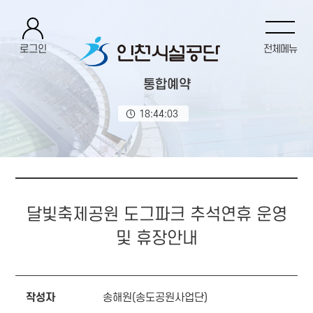
로그인
전체메뉴
통합예약
18:44:03
달빛축제공원 도그파크 추석연휴 운영
및 휴장안내
작성자
송해원(송도공원사업단)