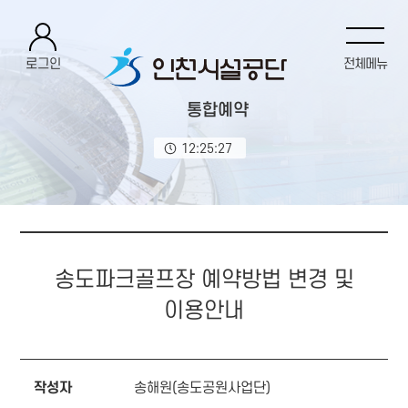
로그인
전체메뉴
통합예약
12:25:27
송도파크골프장 예약방법 변경 및
이용안내
작성자
송해원(송도공원사업단)