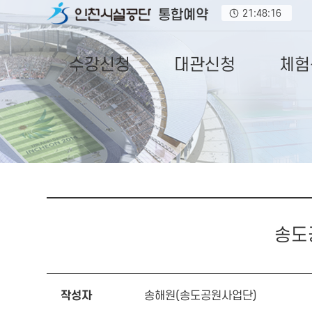
통합예약
21:48:17
수강신청
대관신청
체험
송도
작성자
송해원(송도공원사업단)