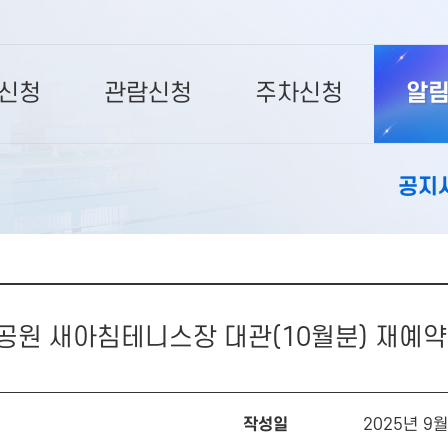
신청
관람신청
주차신청
알
공지
공원 새아침테니스장 대관(10월분) 재예약
작성일
2025년 9월