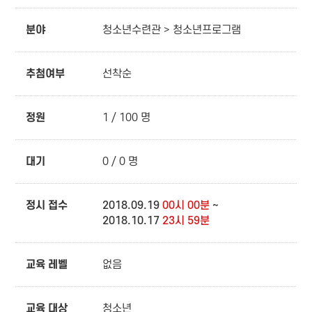
분야
청소년수련관 > 청소년프로그램
추첨여부
선착순
정원
1 / 100 명
대기
0 / 0 명
정시 접수
2018.09.19
00시 00분
~
2018.10.17
23시 59분
교육 레벨
없음
교육 대상
청소년