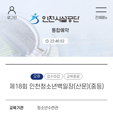
로그인
전체메뉴
통합예약
22:46:53
오후
접수마감
교육종료
제18회 인천청소년백일장(산문)(중등)
교육기관
청소년수련관