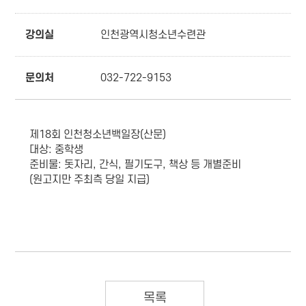
강의실
인천광역시청소년수련관
문의처
032-722-9153
제18회 인천청소년백일장(산문)
대상: 중학생
준비물: 돗자리, 간식, 필기도구, 책상 등 개별준비
(원고지만 주최측 당일 지급)
목록