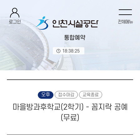
로그인
전체메뉴
통합예약
18:38:26
오후
접수마감
교육종료
마을방과후학교(2학기) - 꼼지락 공예
(무료)