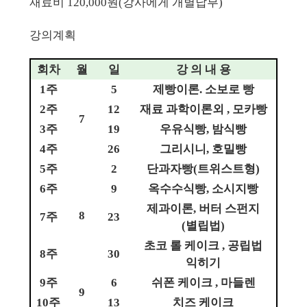
재료비
120,000
원
(
강사에게 개별납부
)
강의계획
회차
월
일
강 의 내 용
1
주
5
제빵이론
.
소보로 빵
2
주
12
재료 과학이론외
,
모카빵
7
3
주
19
우유식빵
,
밤식빵
4
주
26
그리시니
,
호밀빵
5
주
2
단과자빵
(
트위스트형
)
6
주
9
옥수수식빵
,
소시지빵
제과이론
,
버터 스펀지
8
7
주
23
(
별립법
)
초코 롤 케이크
,
공립법
8
주
30
익히기
9
주
6
쉬폰 케이크
,
마들렌
9
10
주
13
치즈 케이크