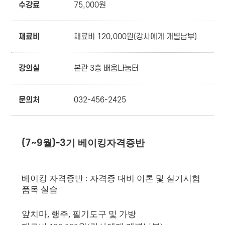
수강료
75,000원
재료비
재료비 120,000원(강사에게 개별납부)
강의실
본관 3층 배움나눔터
문의처
032-456-2425
(7~9
월
)-3
기 베이킹자격증반
베이킹 자격증반
:
자격증 대비 이론 및 실기시험
품목 실습
앞치마
,
행주
,
필기도구 및 가방