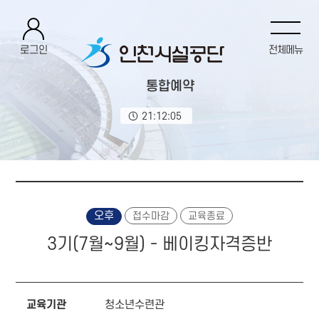
로그인
전체메뉴
통합예약
21:12:05
오후
접수마감
교육종료
3기(7월~9월) - 베이킹자격증반
교육기관
청소년수련관