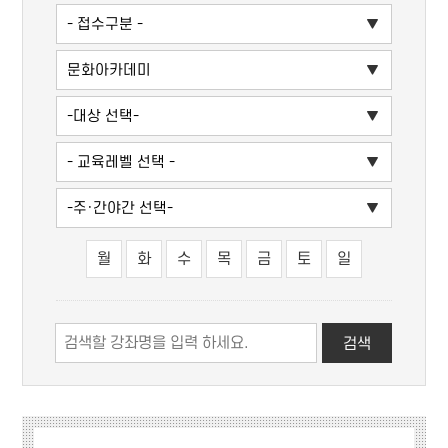
월
화
수
목
금
토
일