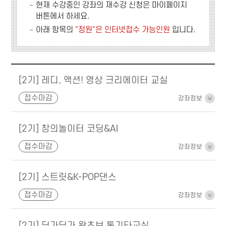
현재 수강중인 강좌의 재수강 신청은
마이페이지
버튼에서 하세요.
아래 항목의
"정원"은 인터넷접수 가능인원
입니다.
[2기] 레디, 액션! 영상 크리에이터 교실
접수마감
강좌정보
[2기] 창의놀이터 코딩&AI
접수마감
강좌정보
[2기] 스트릿&K-POP댄스
접수마감
강좌정보
[2기] 딩가딩가 왕초보 통기타교실