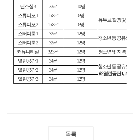
댄스실
3
33
㎡
10
명
스튜디오
1
15.8
㎡
6
명
유튜브 찰영 및 입점
스튜디오
2
15.8
㎡
6
명
스터디룸
1
32
㎡
12
명
청소년 등 공유오피스
스터디룸
2
32
㎡
12
명
커뮤니티실
32.3
㎡
12
명
청소년 및 지역 시민들
열린공간
1
34
㎡
12
명
청소년 등 공유오피스
열린공간
2
34
㎡
12
명
※
열린공단
1, 2, 3
이 전
열린공간
3
34
㎡
12
명
목록