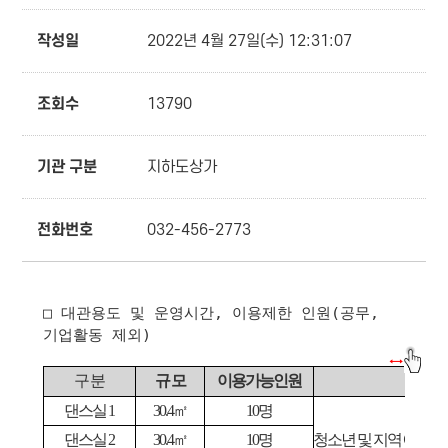
작성일
2022년 4월 27일(수) 12:31:07
조회수
13790
기관 구분
지하도상가
전화번호
032-456-2773
□ 대관용도 및 운영시간, 이용제한 인원(공무,
기업활동 제외)
구 분
규 모
이용가능인원
댄스실
1
30.4
㎡
10
명
댄스실
2
30.4
㎡
10
명
청소년 및 지역 예술