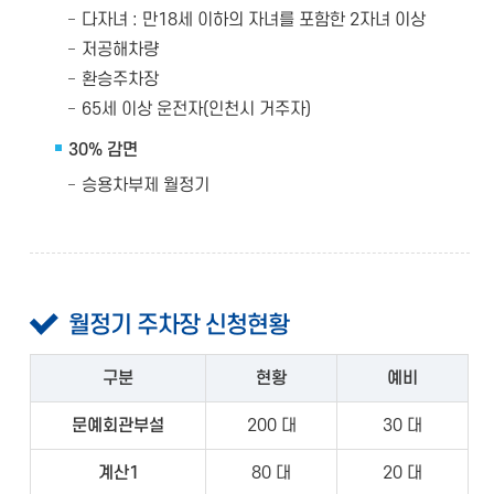
다자녀 : 만18세 이하의 자녀를 포함한 2자녀 이상
저공해차량
환승주차장
65세 이상 운전자(인천시 거주자)
30% 감면
승용차부제 월정기
월정기 주차장 신청현황
구분
현황
예비
문예회관부설
200 대
30 대
계산1
80 대
20 대