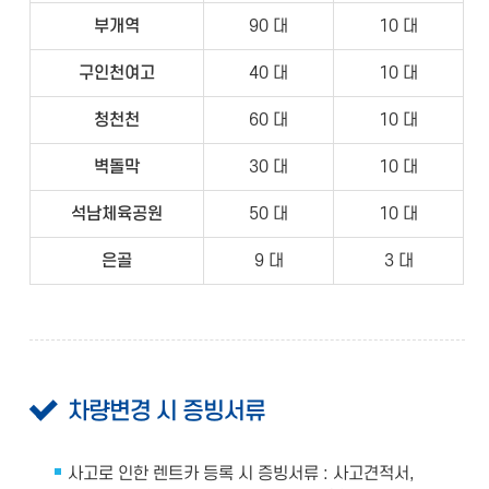
부개역
90 대
10 대
구인천여고
40 대
10 대
청천천
60 대
10 대
벽돌막
30 대
10 대
석남체육공원
50 대
10 대
은골
9 대
3 대
차량변경 시 증빙서류
사고로 인한 렌트카 등록 시 증빙서류 : 사고견적서,