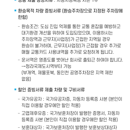
공통 제출 증빙서류
: 자동차등록증 사본 1부
환승목적 차량 증빙서류 (환승주차장으로 지정된 주차장에
한함)
환승조건: 도심 진입 억제를 통한 교통 혼잡을 예방하고
대기환경 개선을 위하여 도입되었으며, 이용하시는
주차장역과 근무지(사업장)가 근접한 지역일 경우
환승이 불가하며, 근무지(사업장)가 근접할 경우 추가로
매월 교통카드 사용내역을 추가로 요청하게 됩니다.
운서역은 영종도를 벗어난 회사로 출퇴근 하여야 합니다.
→청라국제도시역부터 가능
(부개역, 제물포북, 동인천 공영주차장은 지역 제한
없음)
할인 증빙서류 제출 차량 및 구비서류
국가유공자 : 국가유공자증, 자동차 등록증 사본 (본인이
직접 이용할 경우에만 할인 적용)
고엽제후유증 : 국가보훈처장이 발행한 증명서, 자동차
등록증 사본 (본인이 직접 이용할 경우에만 할인 적용)
보훈대상자 : 국가보훈처장이 발행한 보훈보상대상자