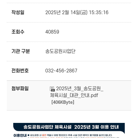
작성일
2025년 2월 14일(금) 15:35:16
조회수
40859
기관 구분
송도공원사업단
전화번호
032-456-2867
첨부파일
2025년_3월_송도공원_
체육시설_대관_안내.pdf
[406KByte]