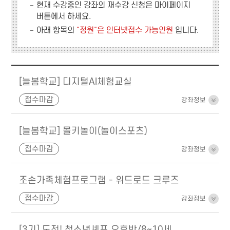
현재 수강중인 강좌의 재수강 신청은
마이페이지
버튼에서 하세요.
아래 항목의
"정원"은 인터넷접수 가능인원
입니다.
[늘봄학교] 디지털AI체험교실
접수마감
강좌정보
[늘봄학교] 몰키놀이(놀이스포츠)
접수마감
강좌정보
조손가족체험프로그램 - 위드로드 크루즈
접수마감
강좌정보
[3기] 도전! 청소년셰프 오후반/8~10세