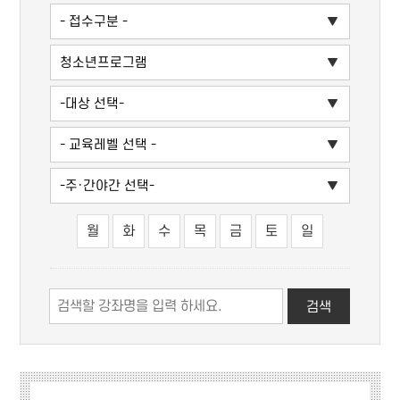
월
화
수
목
금
토
일