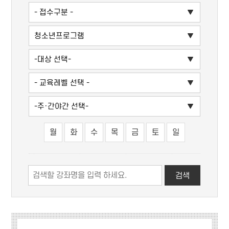
월
화
수
목
금
토
일