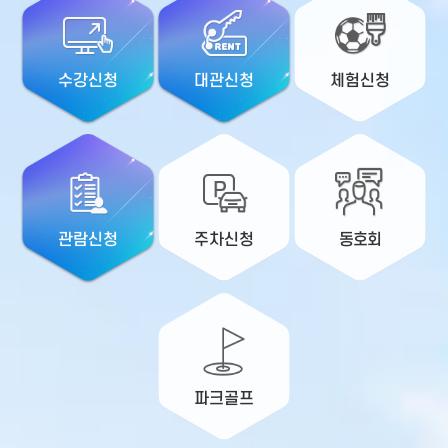
수강신청
대관신청
체험신청
관람신청
주차신청
동호회
파크골프