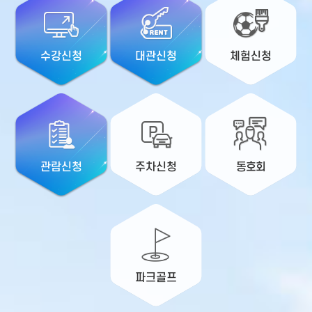
수강신청
대관신청
체험신청
관람신청
주차신청
동호회
파크골프